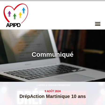
Skip
to
content
P
Me
Communiqué
9 AOÛT 2024
DrépAction Martinique 10 ans