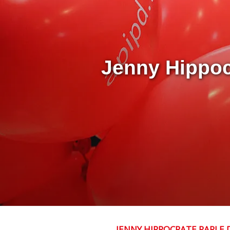
Jenny Hippocrate parle de la drépanocytose, de sa
JENNY HIPPOCRATE PARLE 