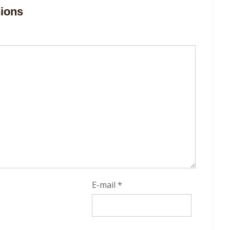
sions
E-mail
*