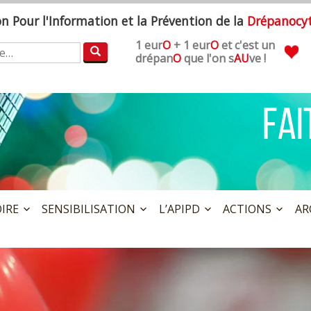
ion
P
our l'
I
nformation et la
P
révention de la
D
répanocy
1 eur
O
+ 1 eur
O
et c'est un
:
drépan
O
que l'on s
AU
ve !
OIRE
SENSIBILISATION
L’APIPD
ACTIONS
AR