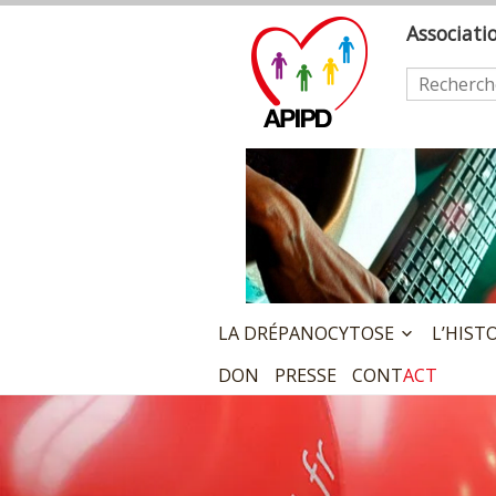
Skip
A
ssociat
to
content
Rechercher
LA DRÉPANOCYTOSE
L’HIST
DON
PRESSE
CONT
ACT