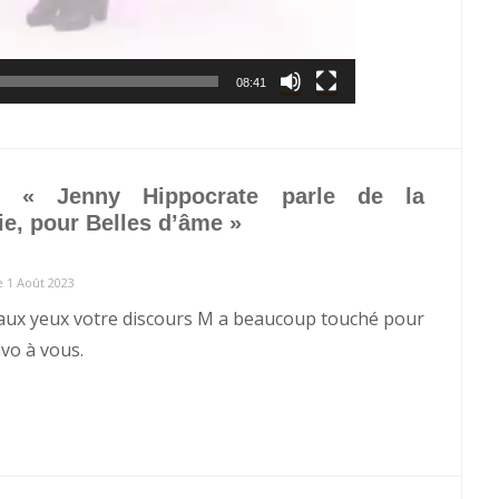
08:41
ur
«
Jenny Hippocrate parle de la
ie, pour Belles d’âme
»
e 1 Août 2023
s aux yeux votre discours M a beaucoup touché pour
vo à vous.