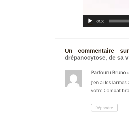
00:00
Un commentaire s
drépanocytose, de sa v
Parfouru Bruno
l
J’en ai les larme
votre Combat bra
Répondre