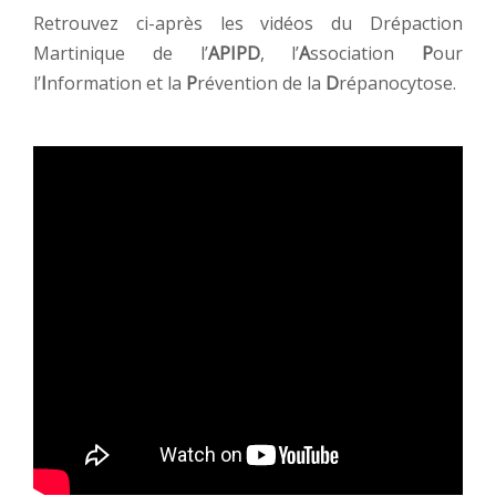
Retrouvez ci-après les vidéos du Drépaction
Martinique de l’
APIPD
, l’
A
ssociation
P
our
l’
I
nformation et la
P
révention de la
D
répanocytose.