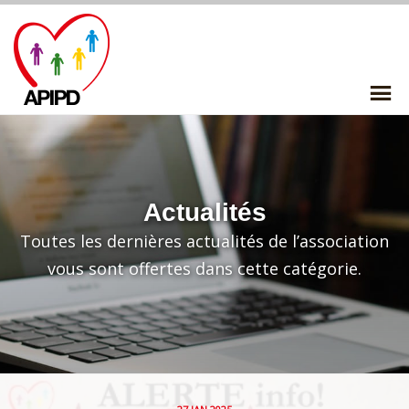
Skip
to
content
P
Me
Actualités
Toutes les dernières actualités de l’association
vous sont offertes dans cette catégorie.