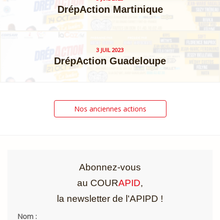
DrépAction Martinique
3 JUIL 2023
DrépAction Guadeloupe
Posts
Nos anciennes actions
navigation
Abonnez-vous
au COUR
APID
,
la newsletter de l'APIPD !
Nom :