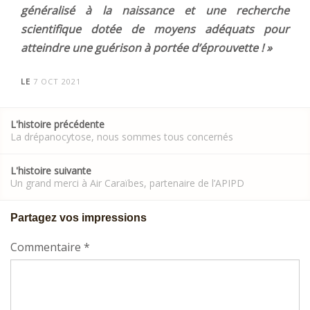
généralisé à la naissance et une recherche
scientifique dotée de moyens adéquats pour
atteindre une guérison à portée d’éprouvette ! »
LE
7 OCT 2021
Post
L'histoire précédente
navigation
La drépanocytose, nous sommes tous concernés
L'histoire suivante
Un grand merci à Air Caraïbes, partenaire de l’APIPD
Partagez vos impressions
Commentaire
*