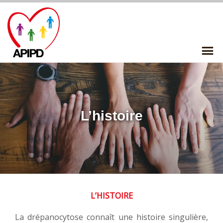
Skip
to
content
P
Me
L’histoire
L’HISTOIRE
La drépanocytose connaît une histoire singulière,