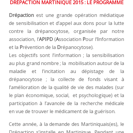
DRÉPACTION MARTINIQUE 2015 : LE PROGRAMME
Drépaction
est une grande opération médiatique
de sensibilisation et d’appel aux dons pour la lutte
contre la drépanocytose, organisée par notre
association, l’
APIPD
(
A
ssociation
P
our l’
I
nformation
et la
P
révention de la
D
répanocytose).
Les objectifs sont l’information ; la sensibilisation
au plus grand nombre ; la mobilisation autour de la
maladie et l’incitation au dépistage de la
drépanocytose ; la collecte de fonds visant à
l’amélioration de la qualité de vie des malades (sur
le plan économique, social, et psychologique) et la
participation à l’avancée de la recherche médicale
en vue de trouver le médicament de la guérison.
Cette année, à la demande des Martiniquais(es), le
Drépaction s’installe en Martinique. Pendant une