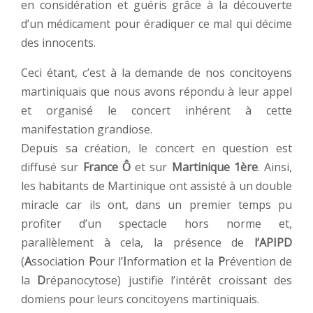
en considération et guéris grâce à la découverte
d’un médicament pour éradiquer ce mal qui décime
des innocents.
Ceci étant, c’est à la demande de nos concitoyens
martiniquais que nous avons répondu à leur appel
et organisé le concert inhérent à cette
manifestation grandiose.
Depuis sa création, le concert en question est
diffusé sur
France Ô
et sur
Martinique 1ère
. Ainsi,
les habitants de Martinique ont assisté à un double
miracle car ils ont, dans un premier temps pu
profiter d’un spectacle hors norme et,
parallèlement à cela, la présence de
l’APIPD
(
A
ssociation
P
our l’
I
nformation et la
P
révention de
la
D
répanocytose) justifie l’intérêt croissant des
domiens pour leurs concitoyens martiniquais.