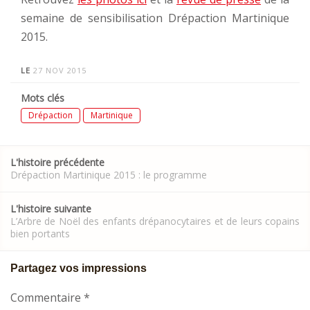
semaine de sensibilisation Drépaction Martinique
2015.
LE
27 NOV 2015
Mots clés
Drépaction
Martinique
Post
L'histoire précédente
navigation
Drépaction Martinique 2015 : le programme
L'histoire suivante
L’Arbre de Noël des enfants drépanocytaires et de leurs copains
bien portants
Partagez vos impressions
Commentaire
*