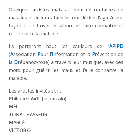
Quelques artistes mais au nom de centaines de
malades et de leurs familles ont décidé d’agir à leur
façon pour briser le silence et faire connaitre et
reconnaitre la maladie.
Ils porteront haut les couleurs de l’
APIPD
(
A
ssociation
P
our l’
I
nformation et la
P
révention de
la
D
répanocytose) à travers leur musique, avec des
mots pour guérir les maux et faire connaitre la
maladie.
Les artistes invités sont :
Philippe LAVIL (le parrain)
MĖL
TONY CHASSEUR
MARCĖ
VICTOR O