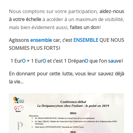
Nous comptons sur votre participation,
aidez-nous
à votre échelle
à accéder à un maximum de visibilité,
mais bien évidement aussi,
faites un don
!
Agissons
ensemble
car, c’est
ENSEMBLE
QUE NOUS
SOMMES PLUS FORTS !
1 Eur
O
+ 1 Eur
O
et c’est 1 Drépan
O
que l’on s
au
ve !
En donnant pour cette lutte, vous leur sauvez déjà
la vie…