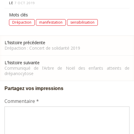
LE
7 OCT 2019
Mots clés
Drépaction
manifestation
sensibilisation
Post
L'histoire précédente
navigation
Drépaction : Concert de solidarité 2019
L'histoire suivante
Communiqué de l’Arbre de Noël des enfants atteints de
drépanocytose
Partagez vos impressions
Commentaire
*