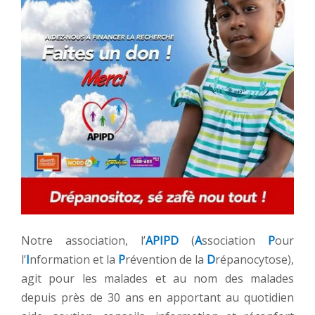
Notre association, l’
APIPD
(
A
ssociation
P
our
l’
I
nformation et la
P
révention de la
D
répanocytose),
agit pour les malades et au nom des malades
depuis près de 30 ans en apportant au quotidien