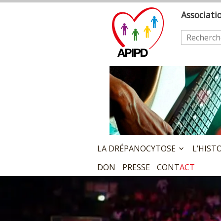
Skip
A
ssociat
to
content
Rechercher
LA DRÉPANOCYTOSE
L’HIST
DON
PRESSE
CONT
ACT