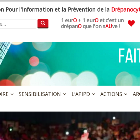
ion
P
our l'
I
nformation et la
P
révention de la
D
répanocy
1 eur
O
+ 1 eur
O
et c'est un
:
drépan
O
que l'on s
AU
ve !
OIRE
SENSIBILISATION
L’APIPD
ACTIONS
AR