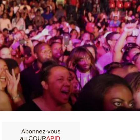
Abonnez-vous
au COUR
APID
,