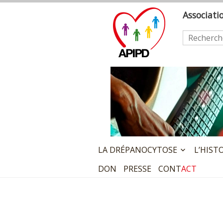
Skip
A
ssociat
to
content
Rechercher
LA DRÉPANOCYTOSE
L’HIST
DON
PRESSE
CONT
ACT