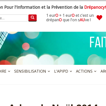
ion
P
our l'
I
nformation et la
P
révention de la
D
répanocy
1 eur
O
+ 1 eur
O
et c'est un
:
drépan
O
que l'on s
AU
ve !
OIRE
SENSIBILISATION
L’APIPD
ACTIONS
AR