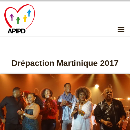
Skip
to
content
P
Me
Drépaction Martinique 2017