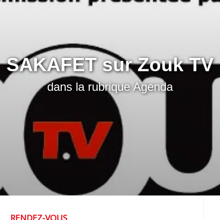
SAKAFET sur Zouk TV
dans la rubrique
Agenda
RENDEZ-VOUS