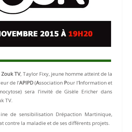
r
Zouk TV
, Taylor Fixy, jeune homme atteint de la
ur de l’
‪APIPD
‬ (
A
ssociation
P
our l’
I
nformation et
nocytose‬) sera l’invité de Gisèle Ericher dans
uk TV.
ne de sensibilisation Drépaction Martinique,
 contre la maladie et de ses différents projets.