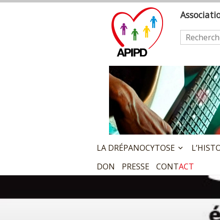
Skip
A
ssociat
to
content
Rechercher
LA DRÉPANOCYTOSE
L’HIST
DON
PRESSE
CONT
ACT