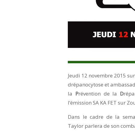
Jeudi 12 novembre 2015 su
drépanocytose et ambassade
la
P
révention de la
‪D
répa
l’émission SA KA FET sur Zo
Dans le cadre de la semai
Taylor parlera de son combat