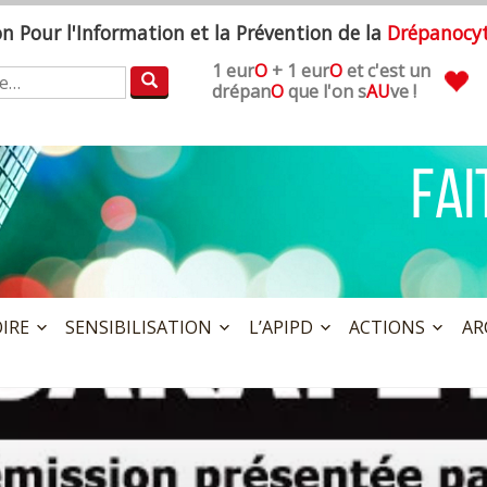
ion
P
our l'
I
nformation et la
P
révention de la
D
répanocy
1 eur
O
+ 1 eur
O
et c'est un
:
drépan
O
que l'on s
AU
ve !
OIRE
SENSIBILISATION
L’APIPD
ACTIONS
AR