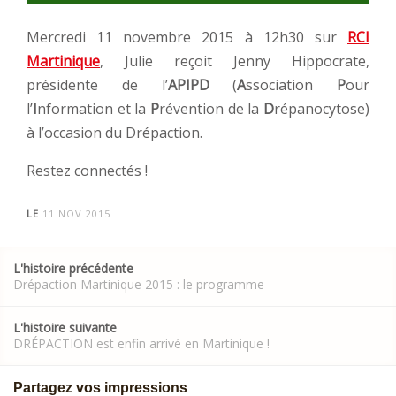
Mercredi 11 novembre 2015 à 12h30 sur
RCI
Martinique
, Julie reçoit Jenny Hippocrate,
présidente de l’
APIPD
(
A
ssociation
P
our
l’
I
nformation et la
P
révention de la
D
répanocytose)
à l’occasion du Drépaction.
Restez connectés !
LE
11 NOV 2015
Post
L'histoire précédente
navigation
Drépaction Martinique 2015 : le programme
L'histoire suivante
DRÉPACTION est enfin arrivé en Martinique !
Partagez vos impressions