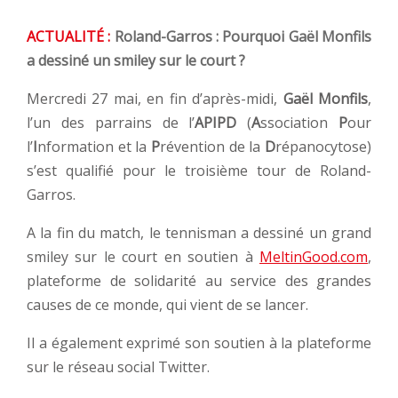
ACTUALITÉ :
Roland-Garros : Pourquoi Gaël Monfils
a dessiné un smiley sur le court ?
Mercredi 27 mai, en fin d’après-midi,
Gaël Monfils
,
l’un des parrains de l’
APIPD
(
A
ssociation
P
our
l’
I
nformation et la
P
révention de la
D
répanocytose)
s’est qualifié pour le troisième tour de Roland-
Garros.
A la fin du match, le tennisman a dessiné un grand
smiley sur le court en soutien à
MeltinGood.com
,
plateforme de solidarité au service des grandes
causes de ce monde, qui vient de se lancer.
Il a également exprimé son soutien à la plateforme
sur le réseau social Twitter.