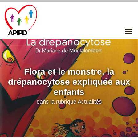
Skip
to
content
P
Me
Flora et le monstre, la
drépanocytose expliquée aux
enfants
dans la rubrique
Actualités