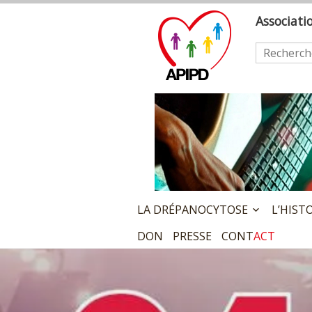
Skip
A
ssociat
to
content
Rechercher
LA DRÉPANOCYTOSE
L’HIST
DON
PRESSE
CONT
ACT