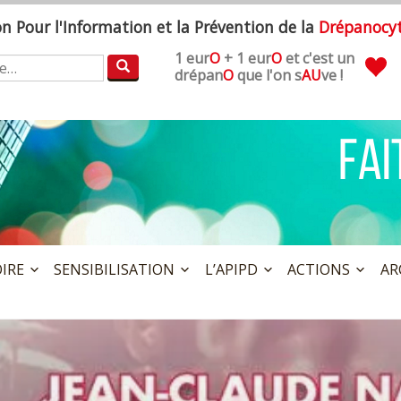
ion
P
our l'
I
nformation et la
P
révention de la
D
répanocy
1 eur
O
+ 1 eur
O
et c'est un
:
drépan
O
que l'on s
AU
ve !
OIRE
SENSIBILISATION
L’APIPD
ACTIONS
AR