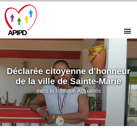
Skip
to
content
P
Me
Déclarée citoyenne d’honneur
de la ville de Sainte-Marie
dans la rubrique
Actualités