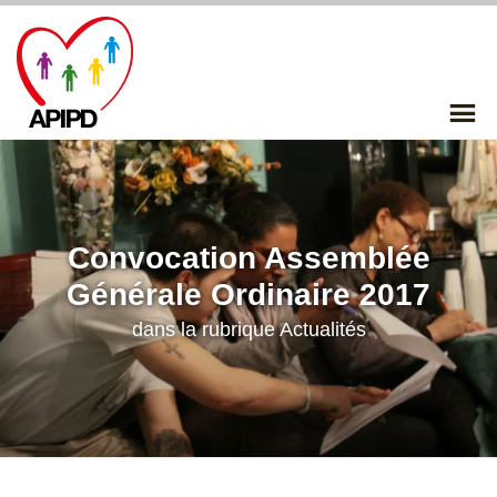
Skip
to
content
P
Me
Convocation Assemblée
Générale Ordinaire 2017
dans la rubrique
Actualités