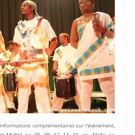
s informations complémentaires sur l’évènement,
an-Michel
au 06 09 67 13 33 ou
Maïty
au