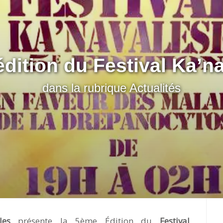
édition du Festival Ka’n
dans la rubrique
Actualités
les
présente la 5ème Édition du
Festival