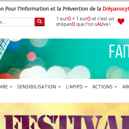
ion
P
our l'
I
nformation et la
P
révention de la
D
répanocy
1 eur
O
+ 1 eur
O
et c'est un
:
drépan
O
que l'on s
AU
ve !
OIRE
SENSIBILISATION
L’APIPD
ACTIONS
AR