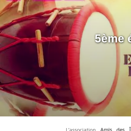
5ème 
L’association
Amis des Î