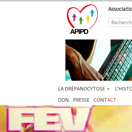
Skip
A
ssociat
to
content
Rechercher
LA DRÉPANOCYTOSE
L’HIST
DON
PRESSE
CONT
ACT