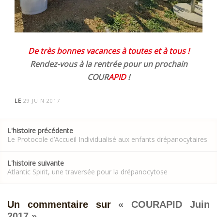
De très bonnes vacances à toutes et à tous !
Rendez-vous à la rentrée pour un prochain
COUR
APID
!
LE
29 JUIN 2017
Post
L'histoire précédente
navigation
Le Protocole d’Accueil Individualisé aux enfants drépanocytaires
L'histoire suivante
Atlantic Spirit, une traversée pour la drépanocytose
Un commentaire sur
«
COURAPID Juin
2017
»