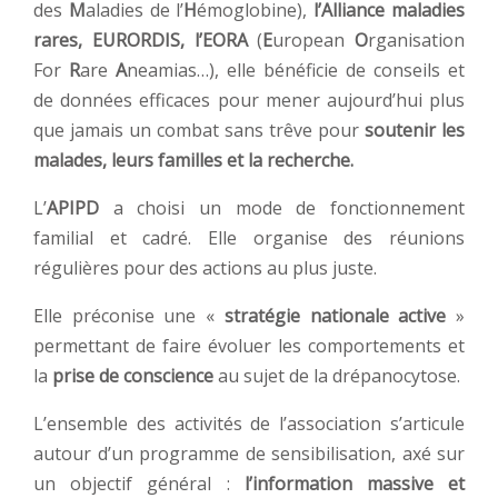
des
M
aladies de l’
H
émoglobine),
l’Alliance maladies
rares,
EURORDIS, l’EORA
(
E
uropean
O
rganisation
For
R
are
A
neamias…), elle bénéficie de conseils et
de données efficaces pour mener aujourd’hui plus
que jamais un combat sans trêve pour
soutenir les
malades, leurs familles et la recherche.
L’
APIPD
a choisi un mode de fonctionnement
familial et cadré. Elle organise des réunions
régulières pour des actions au plus juste.
Elle préconise une «
stratégie nationale active
»
permettant de faire évoluer les comportements et
la
prise de conscience
au sujet de la drépanocytose.
L’ensemble des activités de l’association s’articule
autour d’un programme de sensibilisation, axé sur
un objectif général :
l’information massive et