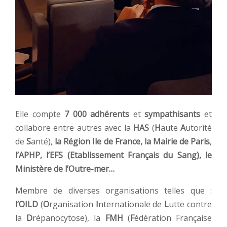
Elle compte
7 000 adhérents
et
sympathisants
et
collabore entre autres avec la
HAS
(
H
aute
A
utorité
de
S
anté),
la Région Ile de France, la Mairie de Paris
,
l’APHP, l’EFS (Etablissement Français du Sang), le
Ministère de l’Outre-mer…
Membre de diverses organisations telles que :
l’OILD
(
O
rganisation
I
nternationale de
L
utte contre
la
D
répanocytose), la
FMH
(
F
édération Française