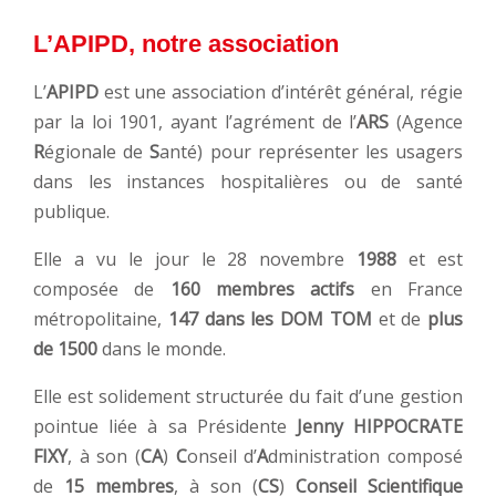
L’APIPD, notre association
L’
APIPD
est une association d’intérêt général, régie
par la loi 1901, ayant l’agrément de l’
ARS
(Agence
R
égionale de
S
anté) pour représenter les usagers
dans les instances hospitalières ou de santé
publique.
Elle a vu le jour le 28 novembre
1988
et est
composée de
160 membres actifs
en France
métropolitaine,
147 dans les DOM TOM
et de
plus
de 1500
dans le monde.
Elle est solidement structurée du fait d’une gestion
pointue liée à sa Présidente
Jenny HIPPOCRATE
FIXY
, à son (
CA
)
C
onseil d’
A
dministration composé
de
15 membres
, à son (
CS
)
Conseil Scientifique