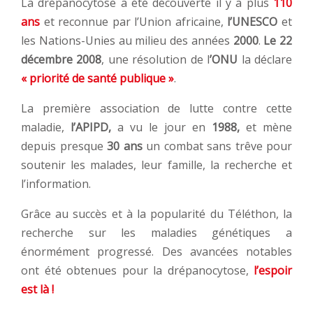
La drépanocytose a été découverte il y a plus
110
ans
et reconnue par l’Union africaine,
l’UNESCO
et
les Nations-Unies au milieu des années
2000
.
Le 22
décembre
2008
, une résolution de l
’ONU
la déclare
« priorité de santé publique »
.
La première association de lutte contre cette
maladie,
l’APIPD,
a vu le jour en
1988,
et mène
depuis presque
30 ans
un combat sans trêve pour
soutenir les malades, leur famille, la recherche et
l’information.
Grâce au succès et à la popularité du Téléthon, la
recherche sur les maladies génétiques a
énormément progressé. Des avancées notables
ont été obtenues pour la drépanocytose,
l’espoir
est là !