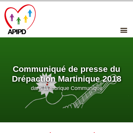
Skip
to
content
P
Me
Communiqué de presse du
Drépaction Martinique 2018
dans la rubrique
Communiqué