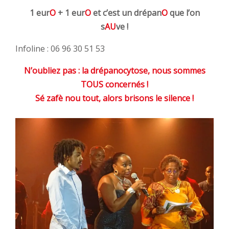
1 eur
O
+ 1 eur
O
et c’est un drépan
O
que l’on
s
AU
ve !
Infoline : 06 96 30 51 53
N’oubliez pas : la drépanocytose, nous sommes
TOUS concernés !
Sé zafè nou tout, alors brisons le silence !