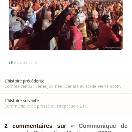
LE
6 AOÛT 2018
Post
L'histoire précédente
navigation
Compte-rendu : 3
ème
Journée Écarlate au stade Pierre Scohy
L'histoire suivante
Communiqué de presse du Drépaction 2018
2 commentaires sur
«
Communiqué de