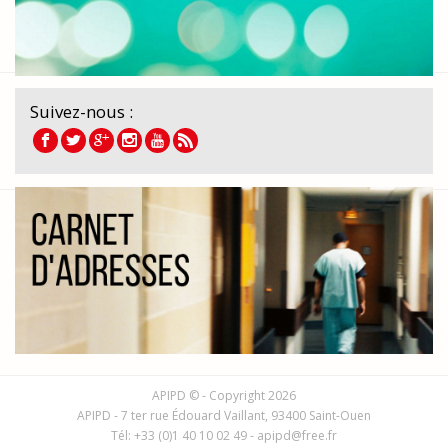
Suivez-nous :
APIPD © - Copyright 2026
APIPD - 7 ter rue Édouard Vaillant, 93400 Saint-Ouen
Tél: +33 (0)1 40 10 02 49 -
apipd@free.fr