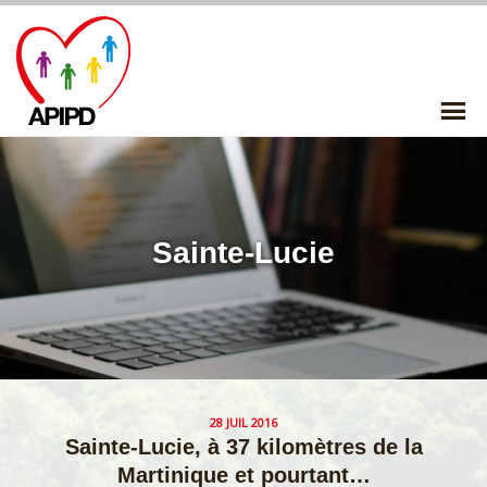
Skip
to
content
P
Me
Sainte-Lucie
28 JUIL 2016
Sainte-Lucie, à 37 kilomètres de la
Martinique et pourtant…