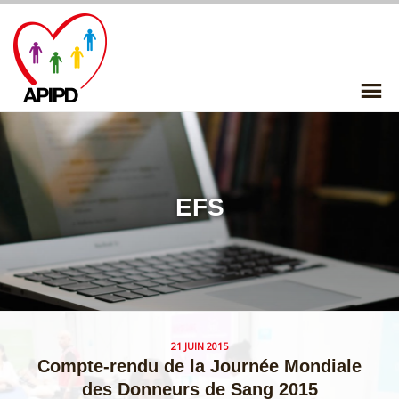
Skip
to
content
P
Me
EFS
21 JUIN 2015
Compte-rendu de la Journée Mondiale
des Donneurs de Sang 2015