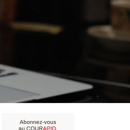
Abonnez-vous
au COUR
APID
,