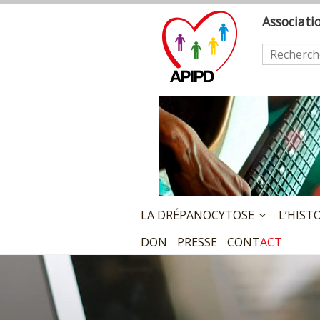
Skip
A
ssociat
to
content
Rechercher
LA DRÉPANOCYTOSE
L’HIST
DON
PRESSE
CONT
ACT