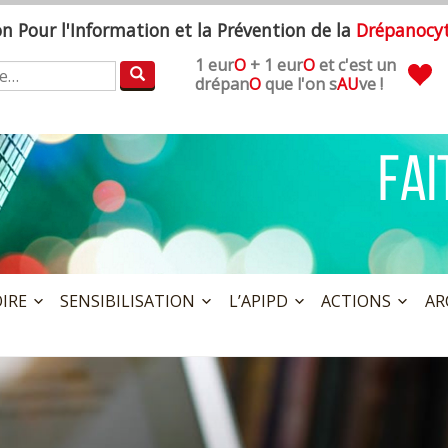
ion
P
our l'
I
nformation et la
P
révention de la
D
répanocy
1 eur
O
+ 1 eur
O
et c'est un
:
drépan
O
que l'on s
AU
ve !
OIRE
SENSIBILISATION
L’APIPD
ACTIONS
AR