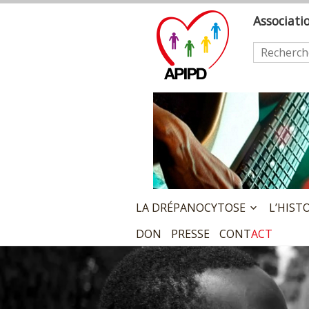
Skip
A
ssociat
to
content
Rechercher
LA DRÉPANOCYTOSE
L’HIST
DON
PRESSE
CONT
ACT