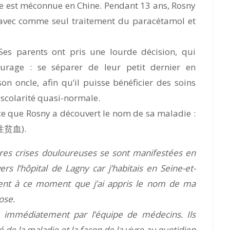
se est méconnue en Chine. Pendant 13 ans, Rosny
i, avec comme seul traitement du paracétamol et
Ses parents ont pris une lourde décision, qui
urage : se séparer de leur petit dernier en
on oncle, afin qu’il puisse bénéficier des soins
scolarité quasi-normale.
nce que Rosny a découvert le nom de sa maladie :
胞性贫血).
es crises douloureuses se sont manifestées en
vers l’hôpital de Lagny car j’habitais en Seine-et-
ent à ce moment que j’ai appris le nom de ma
ose.
ge immédiatement par l’équipe de médecins. Ils
é de la maladie et la façon de la vivre au quotidien