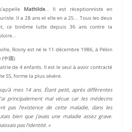
s’appelle
Mathilde
… Il est réceptionniste en
leuriste. Il a 28 ans et elle en a 25… Tous les deux
et, ce binôme lutte depuis 36 ans contre la
stoire…
ille, Rosny est né le 11 décembre 1986, à Pékin
e (中國).
atrie de 4 enfants. Il est le seul à avoir contracté
 SS, forme la plus sévère.
squ’à mes 14 ans. Étant petit, après différentes
j’ai principalement mal vécue car les médecins
ent pas l’existence de cette maladie, dans les
tais bien que j’avais une maladie assez grave.
issais pas l’identité. »