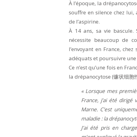
À l’époque, la drépanocyto
souffre en silence chez lu
de l’aspirine.
À 14 ans, sa vie bascule. 
nécessite beaucoup de co
l’envoyant en France, chez s
adéquats et poursuivre une 
Ce n’est qu’une fois en Fra
la drépanocytose (镰状细
« Lorsque mes premièr
France, j’ai été dirigé 
Marne. C’est uniquem
maladie : la drépanocyt
J’ai été pris en char
m’ont expliqué la gravit