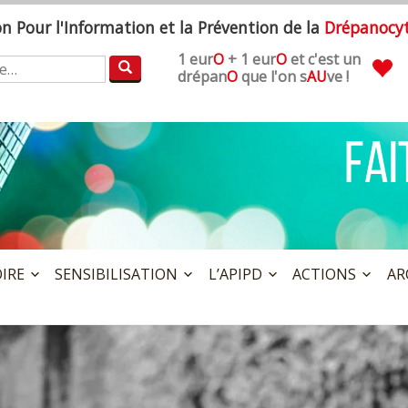
ion
P
our l'
I
nformation et la
P
révention de la
D
répanocy
1 eur
O
+ 1 eur
O
et c'est un
:
drépan
O
que l'on s
AU
ve !
OIRE
SENSIBILISATION
L’APIPD
ACTIONS
AR