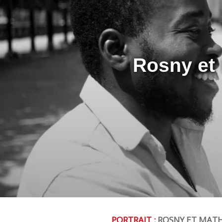
Rosny et
PORTRAIT :
ROSNY ET MATH