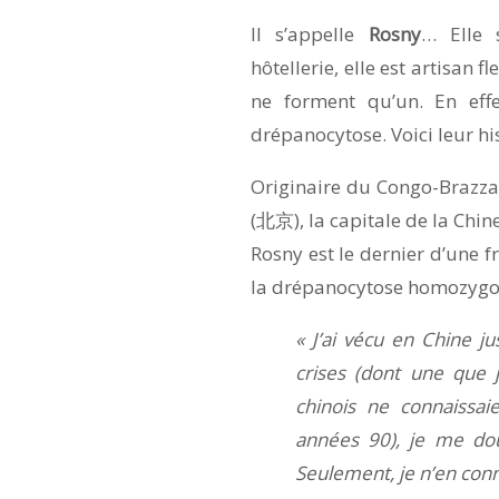
Il s’appelle
Rosny
… Elle 
hôtellerie, elle est artisan f
ne forment qu’un. En eff
drépanocytose. Voici leur hi
Originaire du Congo-Brazzav
(北京), la capitale de la Chin
Rosny est le dernier d’une fr
la drépanocytose homozygote
« J’ai vécu en Chine ju
crises (dont une que 
chinois ne connaissai
années 90), je me dou
Seulement, je n’en conna