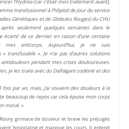
cer l’Hydréa (car c’était mon traitement avant),
amme transfusionnel à l’hôpital de Jour du service
dies Génétiques et de Globules Rouges) du CHU
 après seulement quelques semaines dans le
e écarté de ce dernier en raison d’une certaine
r mes anticorps. Aujourd’hui, je ne suis
 transfusable ». Je n’ai pas d’autres solutions
 antidouleurs pendant mes crises douloureuses.
n, je les traite avec du Dalfalgant codéiné et des
3 fois par an, mais, j’ai souvent des douleurs à la
ite beaucoup de repos car cela épuise mon corps
on moral. »
 Rosny grimace de douleur et brave les préjugés
uvent hospitalisé et manque les cours. Il entend