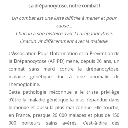
La drépanocytose, notre combat !
Un combat est une lutte difficile à mener et pour
cause…
Chacun a son histoire avec la drépanocytose.
Chacun vit différemment avec la maladie.
L’
A
ssociation
P
our l’
I
nformation et la
P
révention de
la
D
répanocytose (APIPD) mène, depuis 26 ans, un
combat sans merci contre la drépanocytose,
maladie génétique due à une anomalie de
l’hémoglobine.
Cette pathologie méconnue a le triste privilège
d’être la maladie génétique la plus répandue dans
le monde et aussi la plus mal connue. Elle touche,
en France, presque 20 000 malades et plus de 150
000 porteurs sains avérés, c’est-à-dire des