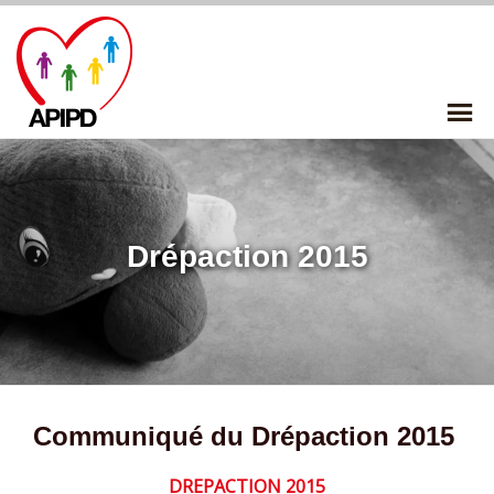
Skip
to
content
P
Me
Drépaction 2015
Communiqué du Drépaction 2015
DREPACTION 2015