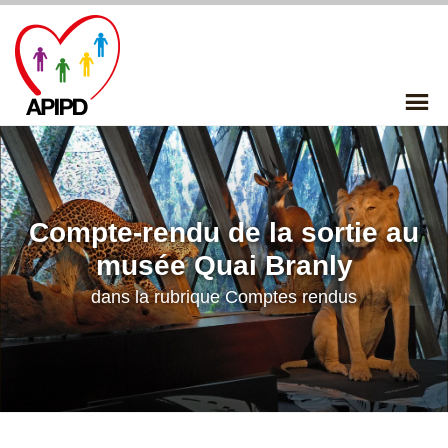
Skip
to
content
P
Me
Compte-rendu de la sortie au
musée Quai Branly
dans la rubrique
Comptes rendus