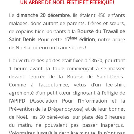
UN ARBRE DE NOËL FESTIF ET FÉÉRIQUE !
Le
dimanche 20 décembre
, ils étaient 450 enfants
malades, donc autant de parents, frères et sœurs,
de copains bien portants à la
Bourse du Travail de
ème
Saint Denis
. Pour cette
17
édition
, notre arbre
de Noël a obtenu un franc succès !
L’ouverture des portes était fixée à 13h30, pourtant
1 heure avant, la foule commençait à se masser
devant l’entrée de la Bourse de Saint-Denis.
Comme à l’accoutumée, vêtus d’un tee-shirt
agrémenté d’un petit cœur clignotant à l’effigie de
l’
APIPD
(
A
ssociation
P
our l’
I
nformation et la
P
révention de la
D
répanocytose) et de leur bonnet
de Noël, les 50 bénévoles sur place dès 9 heures
du matin, ne pouvaient pas passer inaperçus.
Volontaires jusqu’à la dernière minute, ils n’ont pas