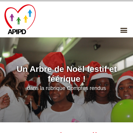
Skip
to
content
P
Me
Un Arbre de Noël festif et
féérique !
dans la rubrique
Comptes rendus