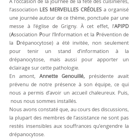
À l’occasion de la journée de la fête des cuisinières,
l’association
LES MERVEILLES CRÉOLES
a organisé
une journée autour de ce thème, ponctuée par une
messe à l’église de Grigny. À cet effet, l’
APIPD
(
A
ssociation
P
our l’
I
nformation et la
P
révention de
la
D
répanocytose) a été invitée, non seulement
pour tenir un stand d’information à la
drépanocytose, mais aussi pour apporter un
éclairage sur cette pathologie.
En amont,
Annette Genouillé,
présidente avait
prévenu de notre présence à son équipe, ce qui
nous a permis d’avoir un accueil chaleureux. Puis,
nous nous sommes installés.
Nous avons constaté que, au cours des discussions,
la plupart des membres de l’assistance ne sont pas
restés insensibles aux souffrances qu’engendre la
drépanocytose.