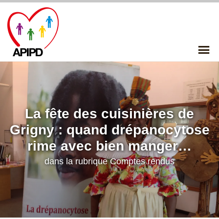
Skip
to
content
P
Me
La fête des cuisinières de
Grigny : quand drépanocytose
rime avec bien manger…
dans la rubrique
Comptes rendus