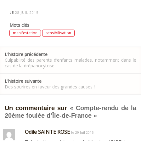
LE
28 JUIL 2015
Mots clés
manifestation
sensibilisation
Post
L'histoire précédente
navigation
Culpabilité des parents d’enfants malades, notamment dans le
cas de la drépanocytose
L'histoire suivante
Des sourires en faveur des grandes causes !
Un commentaire sur
«
Compte-rendu de la
20ème foulée d’Île-de-France
»
Odile SAINTE ROSE
le 29 Juil 2015