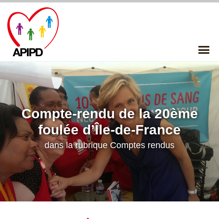
Skip
to
content
P
Me
Compte-rendu de la 20ème
foulée d’Île-de-France
dans la rubrique
Comptes rendus