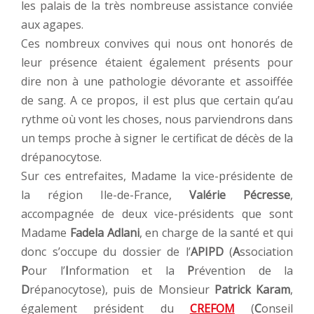
les palais de la très nombreuse assistance conviée
aux agapes.
Ces nombreux convives qui nous ont honorés de
leur présence étaient également présents pour
dire non à une pathologie dévorante et assoiffée
de sang. A ce propos, il est plus que certain qu’au
rythme où vont les choses, nous parviendrons dans
un temps proche à signer le certificat de décès de la
drépanocytose.
Sur ces entrefaites, Madame la vice-présidente de
la région Ile-de-France,
Valérie Pécresse
,
accompagnée de deux vice-présidents que sont
Madame
Fadela Adlani
, en charge de la santé et qui
donc s’occupe du dossier de l’
APIPD
(
A
ssociation
P
our l’
I
nformation et la
P
révention de la
D
répanocytose), puis de Monsieur
Patrick Karam
,
également président du
CREFOM
(
C
onseil