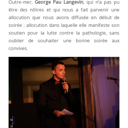
Outre-mer,
George Pau Langevin
, qui n’a pas pu
être des nôtres et qui nous a fait parvenir une
allocution que nous avons diffusée en début de
soirée ; allocution dans laquelle elle manifeste son
soutien pour la lutte contre la pathologie, sans
oublier de souhaiter une bonne soirée aux
convives.