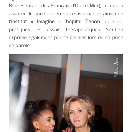
R
eprésentatif des
F
rançais d’
O
utre-
M
er), a tenu à
assurer de son soutien notre association ainsi que
l’
institut « Imagine
»,
hôpital Tenon
où sont
pratiqués les essais thérapeutiques. Soutien
exprimé également par ce dernier lors de sa prise
de parole.