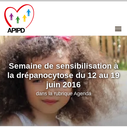
Skip
to
content
P
Me
Semaine de sensibilisation à
la drépanocytose du 12 au 19
juin 2016
dans la rubrique
Agenda