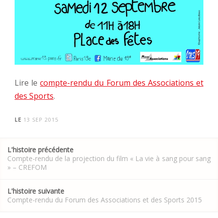
Lire le
compte-rendu du Forum des Associations et
des Sports
.
LE
13 SEP 2015
Post
L'histoire précédente
navigation
Compte-rendu de la projection du film « La vie à sang pour sang
» – CREFOM
L'histoire suivante
Compte-rendu du Forum des Associations et des Sports 2015